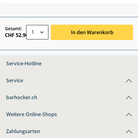
zentheme.component.product.quantitySele
Gesamt:
In den Warenkorb
CHF 52.90
Service-Hotline
Service
barhocker.ch
Weitere Online-Shops
Zahlungsarten