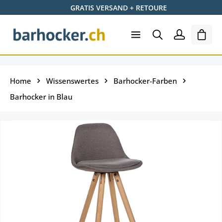
GRATIS VERSAND + RETOURE
Zum Hauptinhalt springen
Ware
Home
Wissenswertes
Barhocker-Farben
Barhocker in Blau