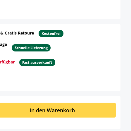
 & Gratis Retoure
Kostenfrei
tage
Schnelle Lieferung
erfügbar
Fast ausverkauft
n anzeigen
ib den gewünschten Wert ein oder benut
In den Warenkorb