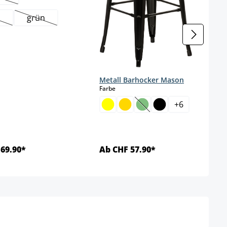
Diese Option ist zurzeit nicht verfügbar.)
u
grün
iese Option ist zurzeit nicht verfügbar.)
(Diese Option ist zurzeit nicht verfügbar.)
Metall Barhocker Mason
auswählen
Farbe
+
6
(Diese Option ist zurzeit 
69.90*
Ab CHF 57.90*
Details
Details