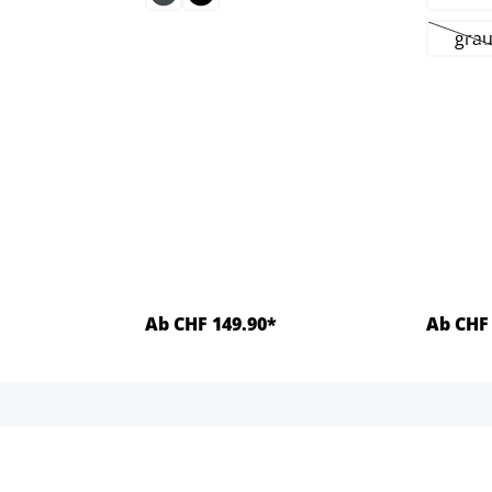
(
gra
(D
Ab CHF 149.90*
Ab CHF 
ls
Details