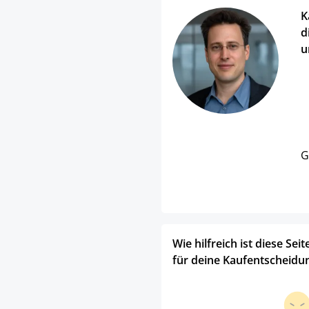
K
d
u
G
Wie hilfreich ist diese Seit
für deine Kaufentscheidu