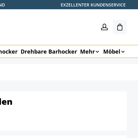
ND
EXZELLENTER KUNDENSERVICE
Warenk
hocker
Drehbare Barhocker
Mehr
Möbel
den