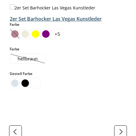
Produktgalerie überspringen
2er Set Barhocker Las Vegas Kunstleder
auswählen
Farbe
+
5
(Diese Option ist zurzeit nicht verfügbar.)
auswählen
Farbe
hellbraun
(Diese Option ist zurzeit nicht verfügbar.)
auswählen
Gestell Farbe