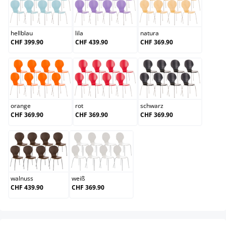
hellblau
lila
natura
hellblau
lila
natura
CHF 399.90
CHF 439.90
CHF 369.90
orange
rot
schwarz
orange
rot
schwarz
CHF 369.90
CHF 369.90
CHF 369.90
walnuss
weiß
walnuss
weiß
CHF 439.90
CHF 369.90