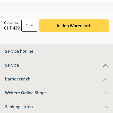
zentheme.component.product.quantitySele
Gesamt:
In den Warenkorb
CHF 439.90
Service hotline
Service
barhocker.ch
Weitere Online-Shops
Zahlungsarten