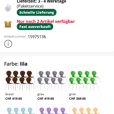
Lieferzeit: 3 - 4 Werktage
(Paketservice)
Schnelle Lieferung
Nur noch 2 Artikel verfügbar
Fast ausverkauft
15975136
Artikelnummer:
Weitere Produktinformationen anzeigen
auswählen
Farbe:
lila
braun
grau
grün
braun
grau
grün
CHF 419.90
CHF 419.90
CHF 369.90