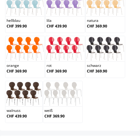
hellblau
lila
natura
hellblau
lila
natura
CHF 399.90
CHF 439.90
CHF 369.90
orange
rot
schwarz
orange
rot
schwarz
CHF 369.90
CHF 369.90
CHF 369.90
walnuss
weiß
walnuss
weiß
CHF 439.90
CHF 369.90