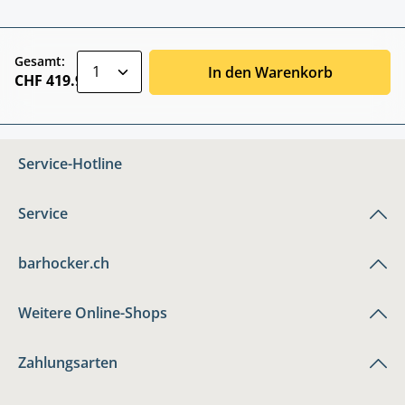
zentheme.component.product.quantitySele
Gesamt:
In den Warenkorb
CHF 419.90
Service-Hotline
Service
barhocker.ch
Weitere Online-Shops
Zahlungsarten