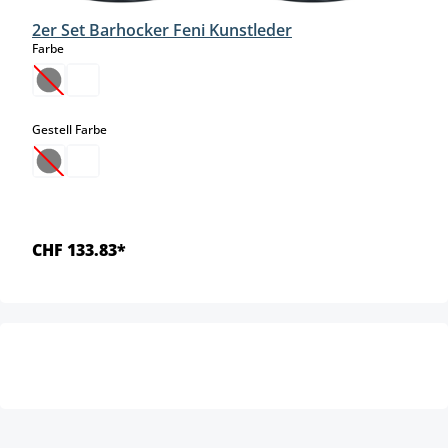
2er Set Barhocker Feni Kunstleder
auswählen
Farbe
(Diese Option ist zurzeit nicht verfügbar.)
auswählen
Gestell Farbe
(Diese Option ist zurzeit nicht verfügbar.)
CHF 133.83*