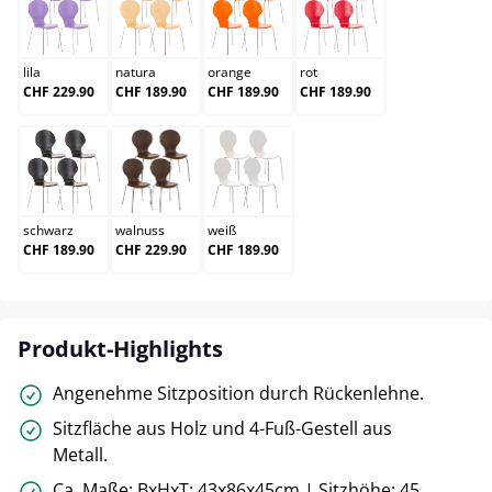
lila
natura
orange
rot
lila
natura
orange
rot
CHF 229.90
CHF 189.90
CHF 189.90
CHF 189.90
schwarz
walnuss
weiß
schwarz
walnuss
weiß
CHF 189.90
CHF 229.90
CHF 189.90
Produkt-Highlights
Angenehme Sitzposition durch Rückenlehne.
Sitzfläche aus Holz und 4-Fuß-Gestell aus
Metall.
Ca. Maße: BxHxT: 43x86x45cm | Sitzhöhe: 45