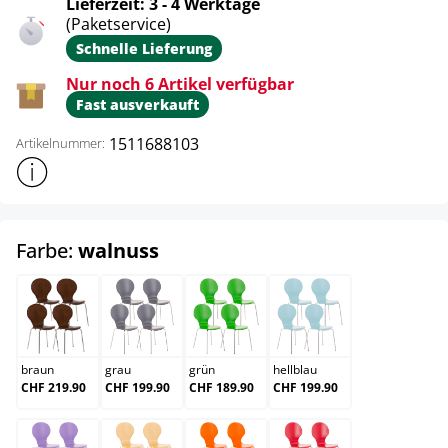
Lieferzeit: 3 - 4 Werktage
(Paketservice)
Schnelle Lieferung
Nur noch 6 Artikel verfügbar
Fast ausverkauft
1511688103
Artikelnummer:
Weitere Produktinformationen anzeigen
auswählen
Farbe:
walnuss
braun
grau
grün
hellblau
braun
grau
grün
hellblau
CHF 219.90
CHF 199.90
CHF 189.90
CHF 199.90