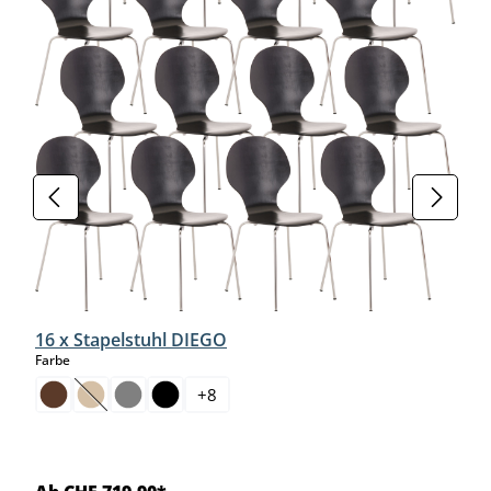
16 x Stapelstuhl DIEGO
auswählen
Farbe
+
8
(Diese Option ist zurzeit nicht verfügbar.)