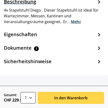
Beschreibung
4x Stapelstuhl Diego . Dieser Stapelstuhl ist ideal für
Wartezimmer, Messen, Kantinen und
Veranstaltungsräume geeignet.. Er…
Mehr
Eigenschaften
Dokumente
1
Sicherheitshinweise
zentheme.component.product.quantitySele
Gesamt:
In den Warenkorb
CHF 229.90