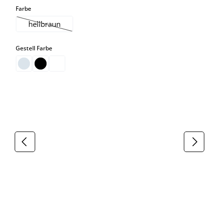
auswählen
Farbe
hellbraun
(Diese Option ist zurzeit nicht verfügbar.)
auswählen
Gestell Farbe