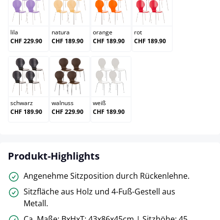
lila
natura
orange
rot
lila
natura
orange
rot
CHF 229.90
CHF 189.90
CHF 189.90
CHF 189.90
schwarz
walnuss
weiß
schwarz
walnuss
weiß
CHF 189.90
CHF 229.90
CHF 189.90
Produkt-Highlights
Angenehme Sitzposition durch Rückenlehne.
Sitzfläche aus Holz und 4-Fuß-Gestell aus
Metall.
Ca. Maße: BxHxT: 43x86x45cm | Sitzhöhe: 45