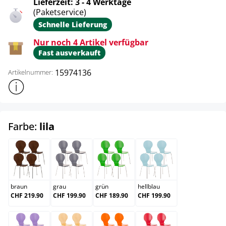
Lieferzeit: 3 - 4 Werktage
(Paketservice)
Schnelle Lieferung
Nur noch 4 Artikel verfügbar
Fast ausverkauft
15974136
Artikelnummer:
Weitere Produktinformationen anzeigen
auswählen
Farbe:
lila
braun
grau
grün
hellblau
braun
grau
grün
hellblau
CHF 219.90
CHF 199.90
CHF 189.90
CHF 199.90