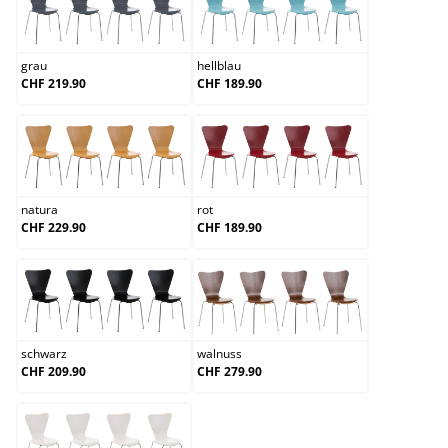
grau
hellblau
grau
hellblau
CHF 219.90
CHF 189.90
natura
rot
natura
rot
CHF 229.90
CHF 189.90
schwarz
walnuss
schwarz
walnuss
CHF 209.90
CHF 279.90