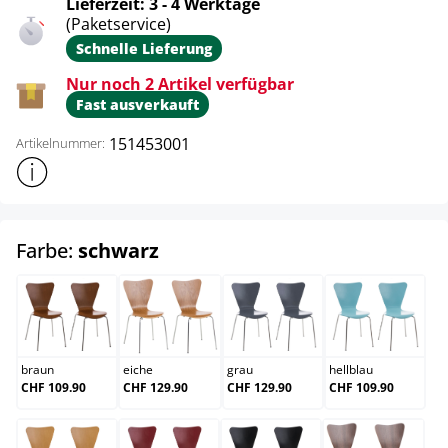
Lieferzeit: 3 - 4 Werktage
(Paketservice)
Schnelle Lieferung
Nur noch 2 Artikel verfügbar
Fast ausverkauft
151453001
Artikelnummer:
Weitere Produktinformationen anzeigen
auswählen
Farbe:
schwarz
braun
eiche
grau
hellblau
braun
eiche
grau
hellblau
CHF 109.90
CHF 129.90
CHF 129.90
CHF 109.90