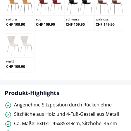
natura
rot
schwarz
walnuss
natura
rot
schwarz
walnuss
CHF 109.90
CHF 109.90
CHF 109.90
CHF 149.90
weiß
weiß
CHF 109.90
Produkt-Highlights
Angenehme Sitzposition durch Rückenlehne
Sitzfläche aus Holz und 4-Fuß-Gestell aus Metall
Ca. Maße: BxHxT: 45x85x49cm, Sitzhöhe: 46 cm