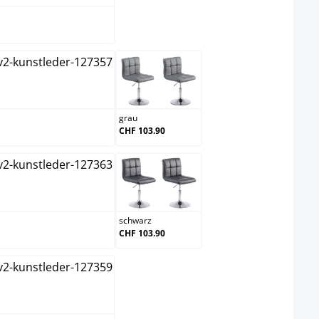
eme
grau
grau
CHF 103.90
ange
schwarz
schwarz
CHF 103.90
iß