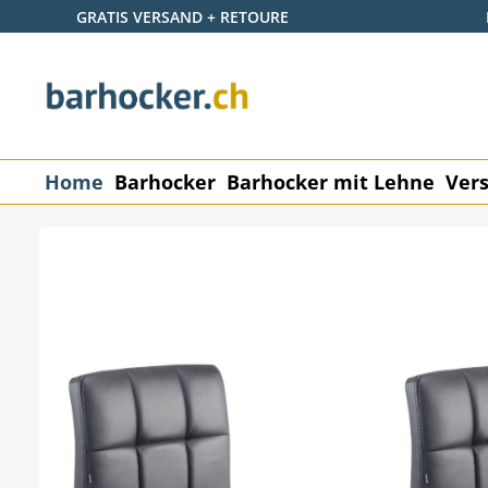
GRATIS VERSAND + RETOURE
 Hauptinhalt springen
Zur Suche springen
Zur Hauptnavigation springen
Home
Barhocker
Barhocker mit Lehne
Vers