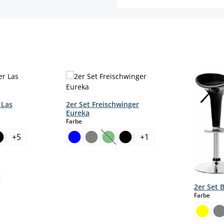
 Las
2er Set Freischwinger
Eureka
auswählen
Farbe
+
5
+
1
r.)
t zurzeit nicht verfügbar.)
(Diese Option ist zurzeit nicht verf
tion ist zurzeit nicht verfügbar.)
2er Set 
aus
Farbe
len