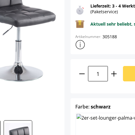
Lieferzeit: 3 - 4 Werk
(Paketservice)
Aktuell sehr beliebt, 
305188
Artikelnummer:
Weitere Produktinformatione
Produkt Anzahl: G
auswähle
Farbe:
schwarz
br