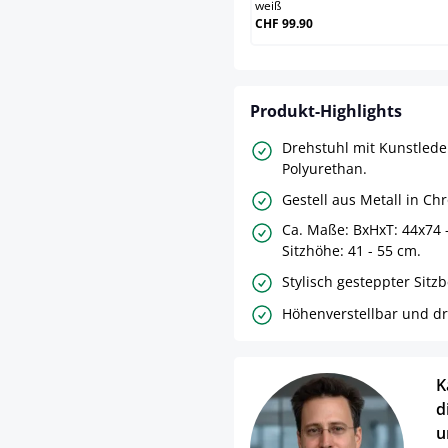
weiß
CHF 99.90
Produkt-Highlights
Drehstuhl mit Kunstled
Polyurethan.
Gestell aus Metall in Ch
Ca. Maße: BxHxT: 44x74 
Sitzhöhe: 41 - 55 cm.
Stylisch gesteppter Sitz
Höhenverstellbar und d
K
d
u