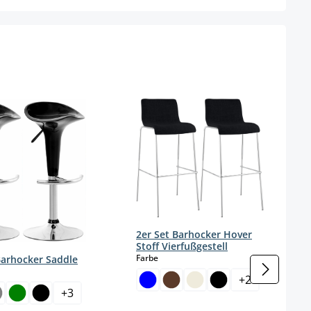
ügbar.)
2er Set Barhocker Hover
Stoff Vierfußgestell
auswählen
Farbe
Barhocker Saddle
wählen
+
2
+
3