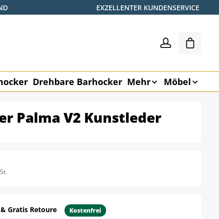
ND
EXZELLENTER KUNDENSERVICE
Warenk
hocker
Drehbare Barhocker
Mehr
Möbel
er Palma V2 Kunstleder
St.
 & Gratis Retoure
Kostenfrei