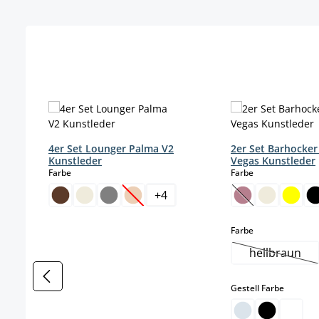
Produktgalerie überspringen
4er Set Lounger Palma V2
2er Set Barhocker
Kunstleder
Vegas Kunstleder
auswählen
auswählen
Farbe
Farbe
+
4
(Diese Option ist zurzeit nicht verfügba
(Diese Option is
auswählen
Farbe
hellbraun
(Diese Op
auswäh
Gestell Farbe