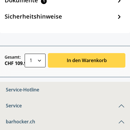
Dokumente
1
Sicherheitshinweise
zentheme.component.product.quantitySele
Gesamt:
In den Warenkorb
CHF 109.90
Service-Hotline
Service
barhocker.ch