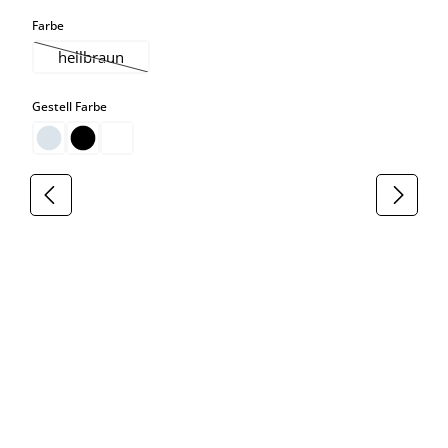
auswählen
Farbe
hellbraun
(Diese Option ist zurzeit nicht verfügbar.)
auswählen
Gestell Farbe