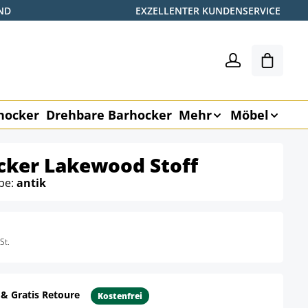
ND
EXZELLENTER KUNDENSERVICE
Shoppin
hocker
Drehbare Barhocker
Mehr
Möbel
cker Lakewood Stoff
rbe:
antik
St.
 & Gratis Retoure
Kostenfrei