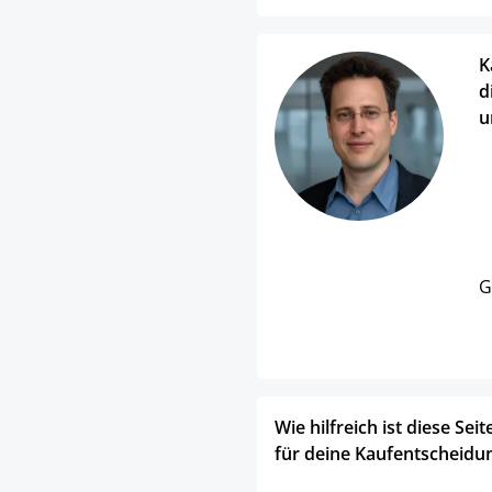
K
d
u
G
Wie hilfreich ist diese Seit
für deine Kaufentscheidu