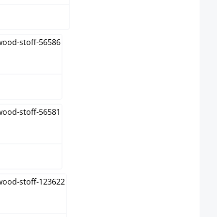
me
elgrau
grau