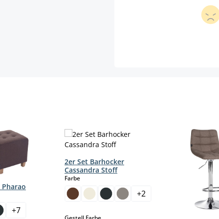
2er Set Barhocker
Cassandra Stoff
auswählen
Farbe
r Pharao
+
2
+
7
auswählen
Gestell Farbe