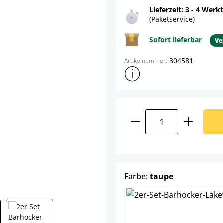
Lieferzeit: 3 - 4 Werk
(Paketservice)
Sofort lieferbar
Ve
304581
Artikelnummer:
Weitere Produktinformatione
Produkt Anzahl: G
auswählen
Farbe:
taupe
bra