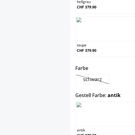
hellgrau
CHF 379.90
tau
taupe
CHF 379.90
auswählen
Farbe
schwarz
(Diese Option ist zurz
auswä
Gestell Farbe:
antik
anti
antik