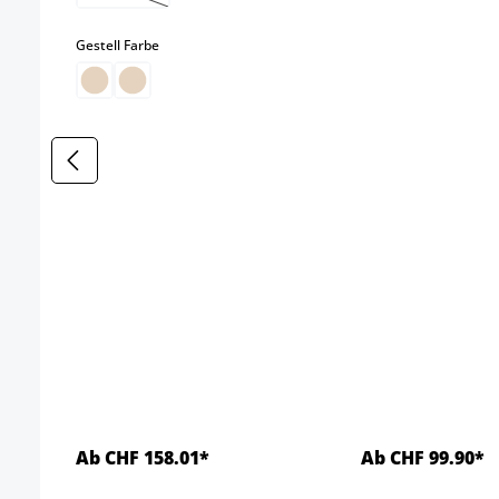
(Diese Option ist zurzeit nicht verfügbar.)
auswählen
Gestell Farbe
Ab CHF 158.01*
Ab CHF 99.90*