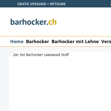
GRATIS VERSAND + RETOURE
 Hauptinhalt springen
Zur Suche springen
Zur Hauptnavigation springen
Home
Barhocker
Barhocker mit Lehne
Vers