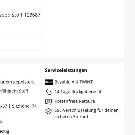
k-hell
Serviceleistungen
equem gepolstert.
Bezahle mit TWINT
erfähigem Stoff
14 Tage Rückgaberecht
Kostenfreie Retoure
x57 | Sitzhöhe: 74
SSL-Verschlüsselung für deinen
sicheren Einkauf
lz.
bezug.