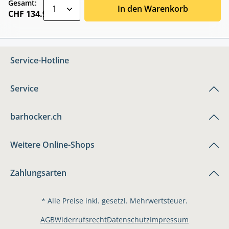
zentheme.component.product.quantitySele
Gesamt:
In den Warenkorb
CHF 134.90
Service-Hotline
Service
barhocker.ch
Weitere Online-Shops
Zahlungsarten
* Alle Preise inkl. gesetzl. Mehrwertsteuer.
AGB
Widerrufsrecht
Datenschutz
Impressum