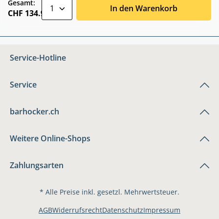
zentheme.component.product.quantitySele
Gesamt:
In den Warenkorb
CHF 134.90
Service-Hotline
Service
barhocker.ch
Weitere Online-Shops
Zahlungsarten
* Alle Preise inkl. gesetzl. Mehrwertsteuer.
AGB
Widerrufsrecht
Datenschutz
Impressum