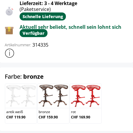
Lieferzeit: 3 - 4 Werktage
(Paketservice)
Schnelle Lieferung
Aktuell sehr beliebt, schnell sein lohnt sich
Verfügbar
314335
Artikelnummer:
Weitere Produktinformationen anzeigen
auswählen
Farbe:
bronze
antik weiß
bronze
rot
antik weiß
bronze
rot
CHF 119.90
CHF 159.90
CHF 169.90