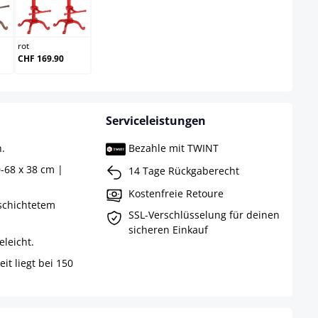
ze
rot
rot
CHF 169.90
Serviceleistungen
.
Bezahle mit TWINT
-68 x 38 cm |
14 Tage Rückgaberecht
Kostenfreie Retoure
schichtetem
SSL-Verschlüsselung für deinen
sicheren Einkauf
eleicht.
it liegt bei 150