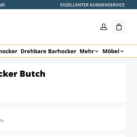
ND
EXZELLENTER KUNDENSERVICE
Warenk
hocker
Drehbare Barhocker
Mehr
Möbel
cker Butch
St.