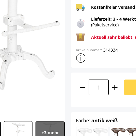
Kostenfreier Versand
Lieferzeit: 3 - 4 Werk
(Paketservice)
Aktuell sehr beliebt, 
314334
Artikelnummer:
Weitere Produktinformatione
Produkt Anzahl: G
auswäh
Farbe:
antik weiß
+3 mehr