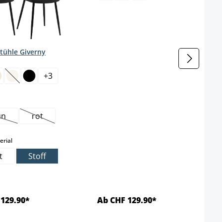
Stühle Giverny
wählen
+
3
(Diese Option ist zurzeit nicht verfügbar.)
wählen
un
rot
Diese Option ist zurzeit nicht verfügbar.)
(Diese Option ist zurzeit nicht verfügbar.)
auswählen
rial
t
Stoff
129.90*
Ab CHF 129.90*