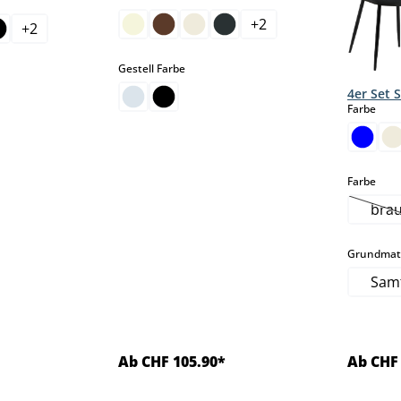
+
2
+
2
auswählen
Gestell Farbe
len
4er Set 
aus
Farbe
aus
Farbe
bra
(
Grundmate
Sam
Ab CHF 105.90*
Ab CHF 