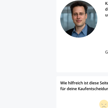
K
d
u
G
Wie hilfreich ist diese Seit
für deine Kaufentscheidu