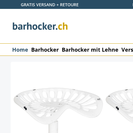
GRATIS VERSAND + RETOURE
 Hauptinhalt springen
Zur Suche springen
Zur Hauptnavigation springen
Home
Barhocker
Barhocker mit Lehne
Vers