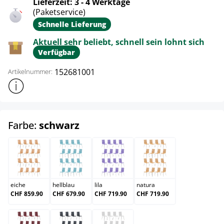
Lieferzeit: 3 - 4 Werktage
(Paketservice)
Schnelle Lieferung
Aktuell sehr beliebt, schnell sein lohnt sich
Verfügbar
152681001
Artikelnummer:
Weitere Produktinformationen anzeigen
auswählen
Farbe:
schwarz
eiche
hellblau
lila
natura
eiche
hellblau
lila
natura
CHF 859.90
CHF 679.90
CHF 719.90
CHF 719.90