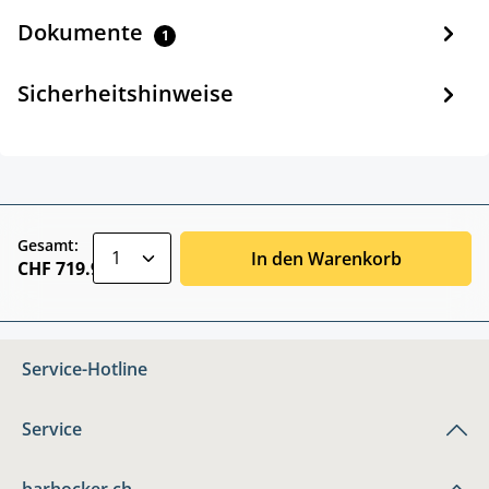
Dokumente
1
Sicherheitshinweise
zentheme.component.product.quantitySele
Gesamt:
In den Warenkorb
CHF 719.90
Service-Hotline
Service
barhocker.ch