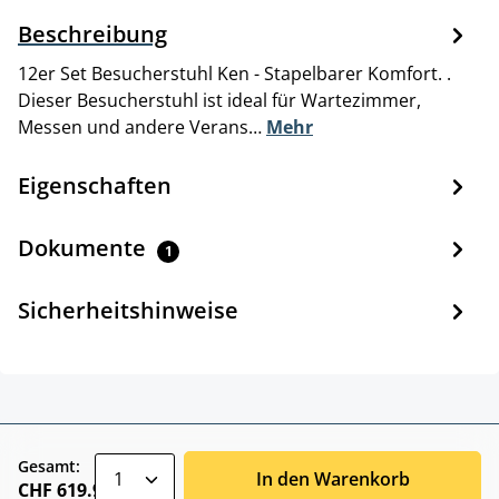
Beschreibung
12er Set Besucherstuhl Ken - Stapelbarer Komfort. .
Dieser Besucherstuhl ist ideal für Wartezimmer,
Messen und andere Verans…
Mehr
Eigenschaften
Dokumente
1
Sicherheitshinweise
zentheme.component.product.quantitySele
Gesamt:
In den Warenkorb
CHF 619.90