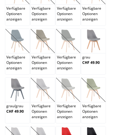
Verfügbare
Verfügbare
Verfügbare
Verfügbare
Optionen
Optionen
Optionen
Optionen
anzeigen
anzeigen
anzeigen
anzeigen
dunkelblau
dunkelbraun
dunkelgrau
grau
(Diese Option ist zurzeit nicht verfügbar.)
(Diese Option ist zurzeit nicht verfügbar.)
(Diese Option ist zurzeit nicht verfügb
Verfügbare
Verfügbare
Verfügbare
grau
Optionen
Optionen
Optionen
CHF 49.90
anzeigen
anzeigen
anzeigen
grau/grau
grün
hellgrau
hellgrün
(Diese Option ist zurzeit nicht verfügbar.)
(Diese Option ist zurzeit nicht verfügb
(Diese Option ist zurzei
grau
/
grau
Verfügbare
Verfügbare
Verfügbare
CHF 49.90
Optionen
Optionen
Optionen
anzeigen
anzeigen
anzeigen