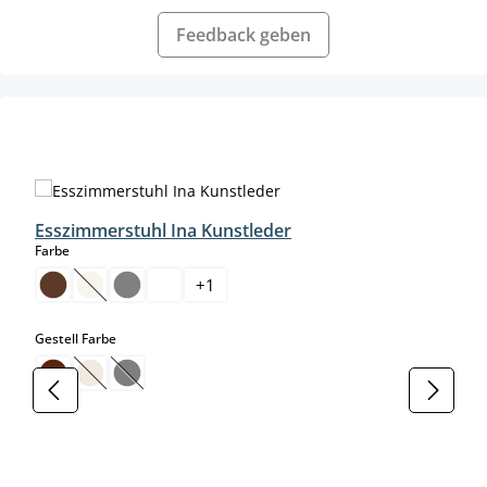
Feedback geben
Produktgalerie überspringen
Esszimmerstuhl Ina Kunstleder
auswählen
Farbe
+
1
(Diese Option ist zurzeit nicht verfügbar.)
auswählen
Gestell Farbe
(Diese Option ist zurzeit nicht verfügbar.)
(Diese Option ist zurzeit nicht verfügbar.)