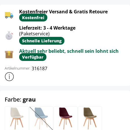
Kostenfreier Versand & Gratis Retoure
Kostenfrei
Lieferzeit: 3 - 4 Werktage
(Paketservice)
Schnelle Lieferung
Aktuell sehr beliebt, schnell sein lohnt sich
Verfügbar
316187
Artikelnummer:
Weitere Produktinformationen anzeigen
auswählen
Farbe:
grau
beige
blau
bordeauxrot
braun
(Diese Option ist zurzeit nicht verfügbar.)