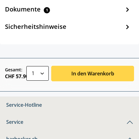
Dokumente
1
Sicherheitshinweise
zentheme.component.product.quantitySele
Gesamt:
In den Warenkorb
CHF 57.90
Service-Hotline
Service
barhocker.ch