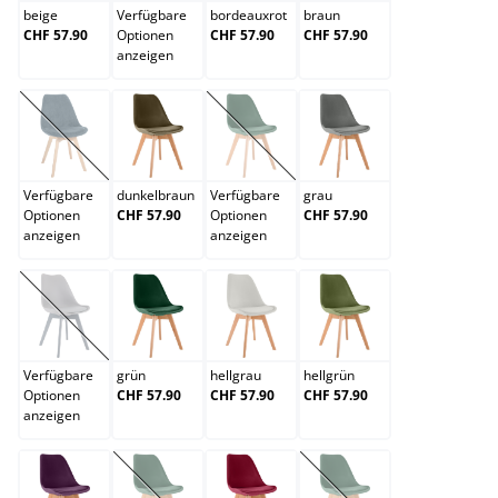
beige
Verfügbare
bordeauxrot
braun
CHF 57.90
Optionen
CHF 57.90
CHF 57.90
anzeigen
dunkelblau
dunkelbraun
dunkelgrau
grau
(Diese Option ist zurzeit nicht verfügbar.)
(Diese Option ist zurzeit nicht verfügb
Verfügbare
dunkelbraun
Verfügbare
grau
Optionen
CHF 57.90
Optionen
CHF 57.90
anzeigen
anzeigen
grau/grau
grün
hellgrau
hellgrün
(Diese Option ist zurzeit nicht verfügbar.)
Verfügbare
grün
hellgrau
hellgrün
Optionen
CHF 57.90
CHF 57.90
CHF 57.90
anzeigen